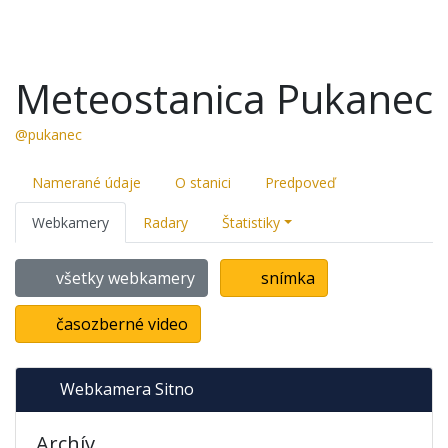
Meteostanica Pukanec
@pukanec
Namerané údaje
O stanici
Predpoveď
Webkamery
Radary
Štatistiky
všetky webkamery
snímka
časozberné video
Webkamera Sitno
Archív