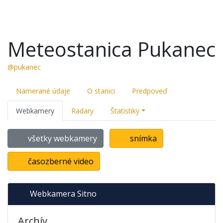
Meteostanica Pukanec
@pukanec
Namerané údaje
O stanici
Predpoveď
Webkamery
Radary
Štatistiky
všetky webkamery
snímka
časozberné video
Webkamera Sitno
Archív