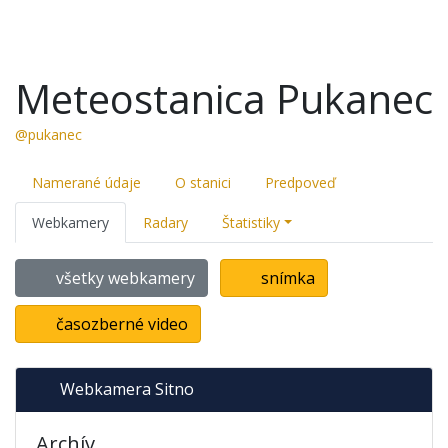
Meteostanica Pukanec
@pukanec
Namerané údaje
O stanici
Predpoveď
Webkamery
Radary
Štatistiky
všetky webkamery
snímka
časozberné video
Webkamera Sitno
Archív