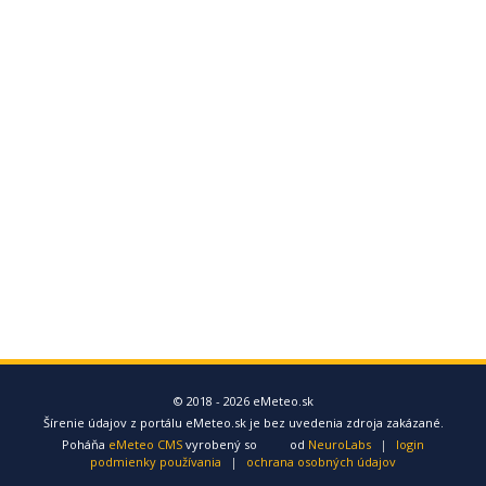
© 2018 - 2026 eMeteo.sk
Šírenie údajov z portálu eMeteo.sk je bez uvedenia zdroja zakázané.
Poháňa
eMeteo CMS
vyrobený so
od
NeuroLabs
|
login
podmienky používania
|
ochrana osobných údajov