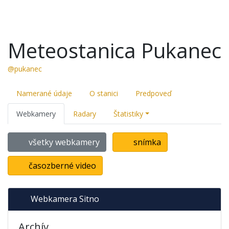
Meteostanica Pukanec
@pukanec
Namerané údaje
O stanici
Predpoveď
Webkamery
Radary
Štatistiky
všetky webkamery
snímka
časozberné video
Webkamera Sitno
Archív