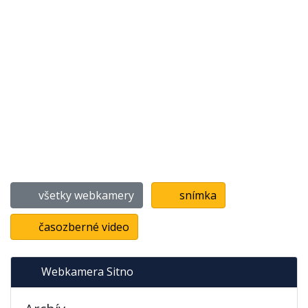
všetky webkamery
snímka
časozberné video
Webkamera Sitno