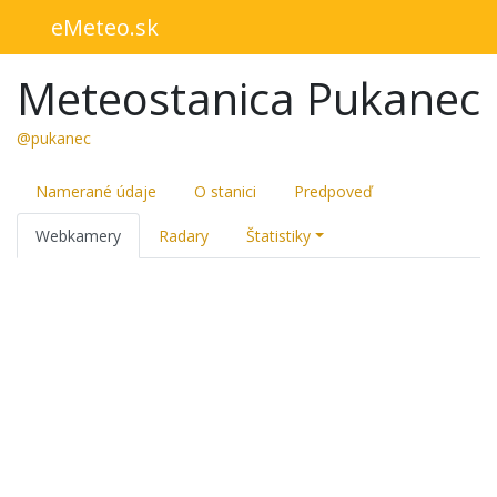
eMeteo.sk
Meteostanica Pukanec
@pukanec
Namerané údaje
O stanici
Predpoveď
Webkamery
Radary
Štatistiky