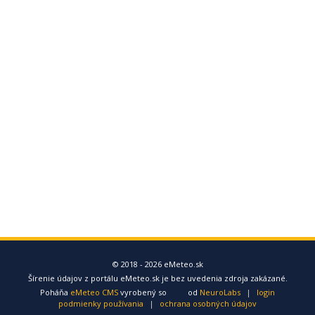
© 2018 - 2026 eMeteo.sk
Šírenie údajov z portálu eMeteo.sk je bez uvedenia zdroja zakázané.
Poháňa
eMeteo CMS
vyrobený so
od
NeuroLabs
|
login
podmienky používania
|
ochrana osobných údajov