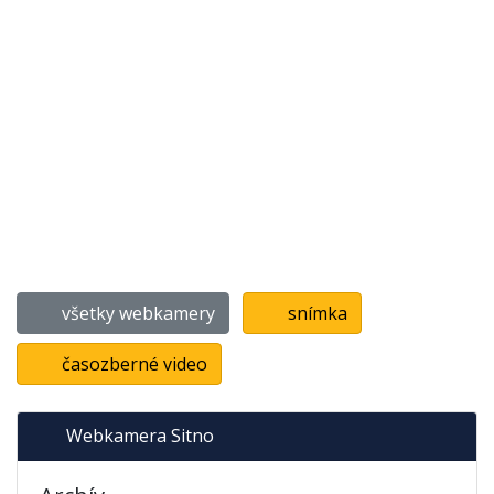
všetky webkamery
snímka
časozberné video
Webkamera Sitno