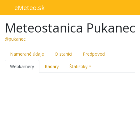
eMeteo.sk
Meteostanica Pukanec
@pukanec
Namerané údaje
O stanici
Predpoveď
Webkamery
Radary
Štatistiky