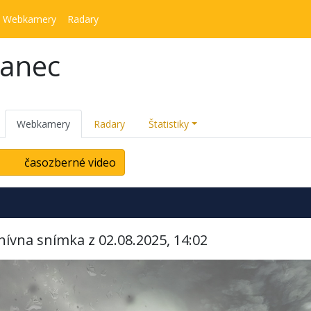
Webkamery
Radary
kanec
Webkamery
Radary
Štatistiky
časozberné video
hívna snímka z 02.08.2025, 14:02