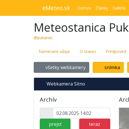
eMeteo.sk
Domov
Články
Galéria
Meteostanica Pu
@pukanec
Namerané údaje
O stanici
Predpoveď
všetky webkamery
snímka
Webkamera Sitno
Archív
Arc
prejsť
teraz