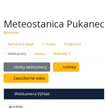
Meteostanica Pukanec
@pukanec
Namerané údaje
O stanici
Predpoveď
Webkamery
Radary
Štatistiky
všetky webkamery
snímka
časozberné video
Webkamera Výhľad
Archív