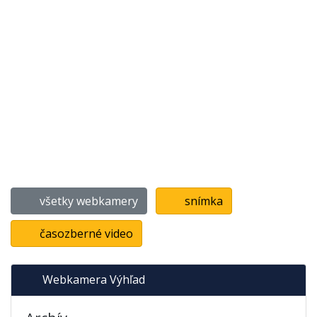
všetky webkamery
snímka
časozberné video
Webkamera Výhľad