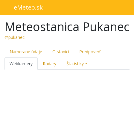
eMeteo.sk
Meteostanica Pukanec
@pukanec
Namerané údaje
O stanici
Predpoveď
Webkamery
Radary
Štatistiky