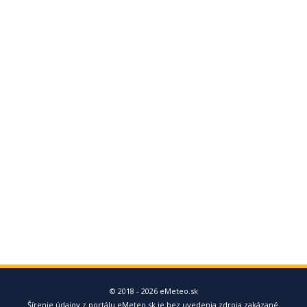
© 2018 - 2026 eMeteo.sk
Šírenie údajov z portálu eMeteo.sk je bez uvedenia zdroja zakázané.