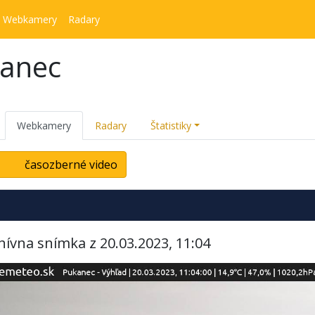
Webkamery
Radary
kanec
Webkamery
Radary
Štatistiky
časozberné video
hívna snímka z 20.03.2023, 11:04