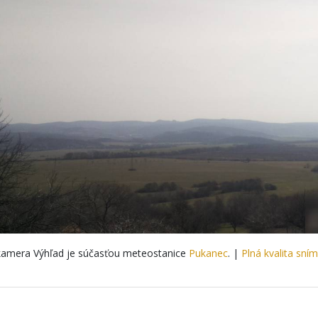
amera Výhľad je súčasťou meteostanice
Pukanec
. |
Plná kvalita sní