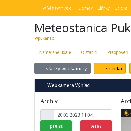
eMeteo.sk
Domov
Články
Galéria
Meteostanica Pu
@pukanec
Namerané údaje
O stanici
Predpoveď
všetky webkamery
snímka
Webkamera Výhľad
Archív
Arc
prejsť
teraz