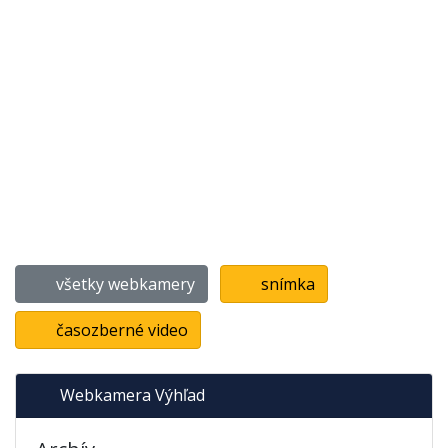
všetky webkamery
snímka
časozberné video
Webkamera Výhľad