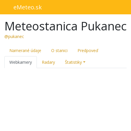
eMeteo.sk
Meteostanica Pukanec
@pukanec
Namerané údaje
O stanici
Predpoveď
Webkamery
Radary
Štatistiky