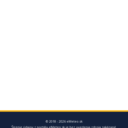
© 2018 - 2026 eMeteo.sk
Šírenie údajov z portálu eMeteo.sk je bez uvedenia zdroja zakázané.