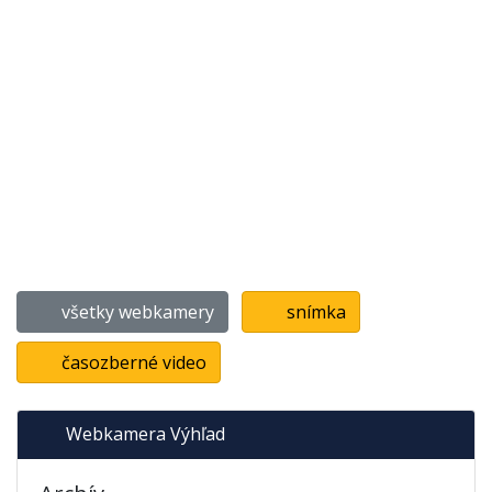
všetky webkamery
snímka
časozberné video
Webkamera Výhľad