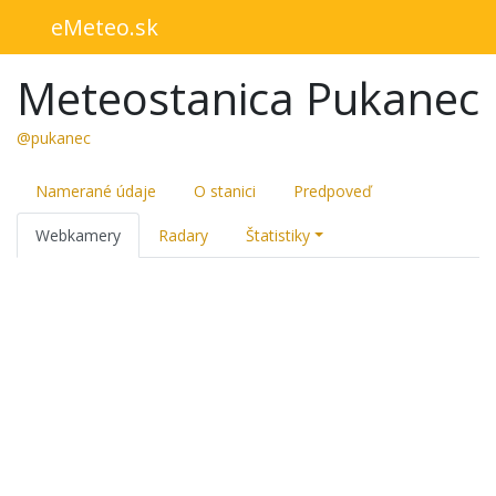
eMeteo.sk
Meteostanica Pukanec
@pukanec
Namerané údaje
O stanici
Predpoveď
Webkamery
Radary
Štatistiky