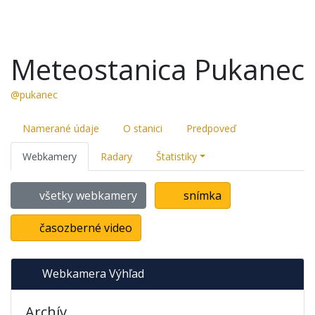
Meteostanica Pukanec
@pukanec
Namerané údaje
O stanici
Predpoveď
Webkamery
Radary
Štatistiky
všetky webkamery
snímka
časozberné video
Webkamera Výhľad
Archív