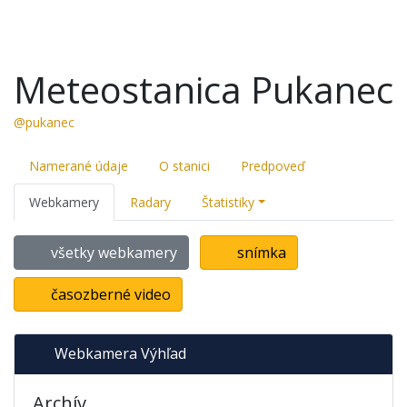
Meteostanica Pukanec
@pukanec
Namerané údaje
O stanici
Predpoveď
Webkamery
Radary
Štatistiky
všetky webkamery
snímka
časozberné video
Webkamera Výhľad
Archív