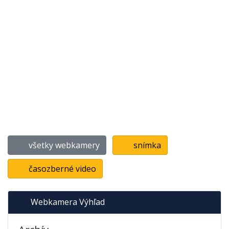
všetky webkamery
snímka
časozberné video
Webkamera Výhľad