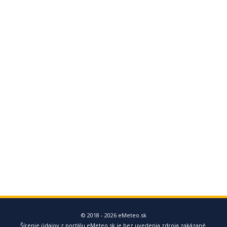
© 2018 - 2026 eMeteo.sk
Šírenie údajov z portálu eMeteo.sk je bez uvedenia zdroja zakázané.