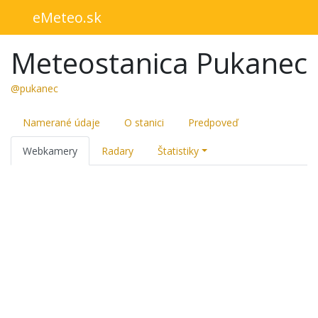
eMeteo.sk
Meteostanica Pukanec
@pukanec
Namerané údaje
O stanici
Predpoveď
Webkamery
Radary
Štatistiky