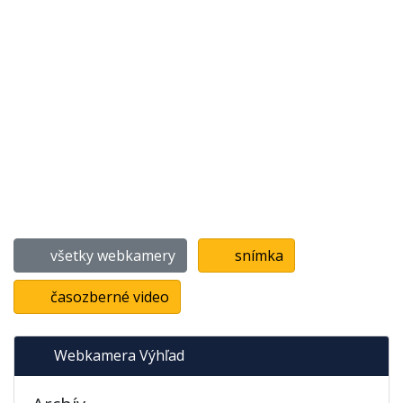
všetky webkamery
snímka
časozberné video
Webkamera Výhľad