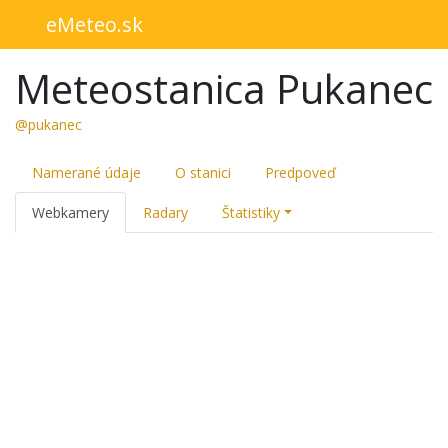
eMeteo.sk
Meteostanica Pukanec
@pukanec
Namerané údaje
O stanici
Predpoveď
Webkamery
Radary
Štatistiky