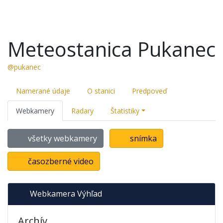
Meteostanica Pukanec
@pukanec
Namerané údaje
O stanici
Predpoveď
Webkamery
Radary
Štatistiky
všetky webkamery
snímka
časozberné video
Webkamera Výhľad
Archív