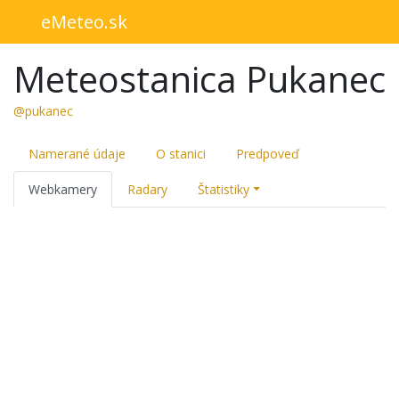
eMeteo.sk
Meteostanica Pukanec
@pukanec
Namerané údaje
O stanici
Predpoveď
Webkamery
Radary
Štatistiky