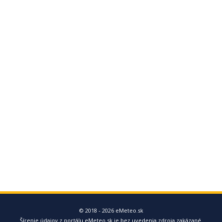
© 2018 - 2026 eMeteo.sk
Šírenie údajov z portálu eMeteo.sk je bez uvedenia zdroja zakázané.