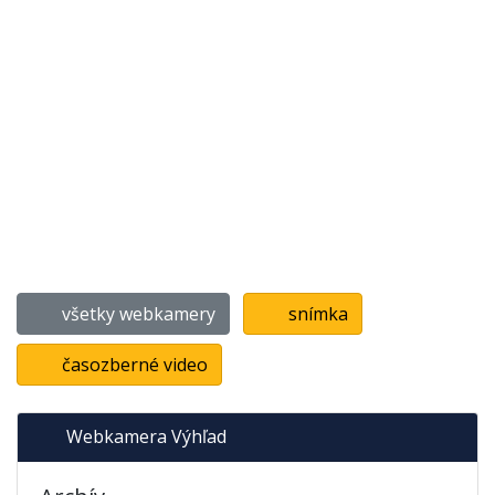
všetky webkamery
snímka
časozberné video
Webkamera Výhľad