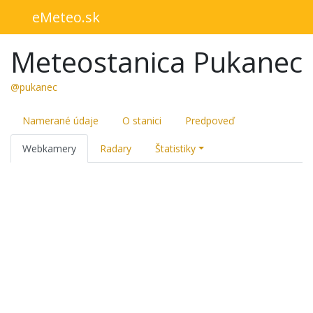
eMeteo.sk
Meteostanica Pukanec
@pukanec
Namerané údaje
O stanici
Predpoveď
Webkamery
Radary
Štatistiky