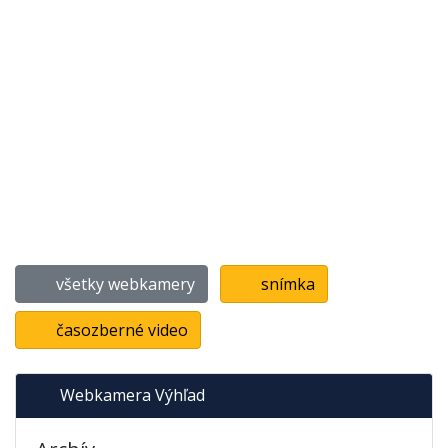
všetky webkamery
snímka
časozberné video
Webkamera Výhľad