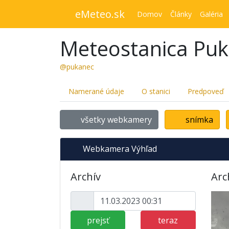
eMeteo.sk
Domov
Články
Galéria
Meteostanica Pu
@pukanec
Namerané údaje
O stanici
Predpoveď
všetky webkamery
snímka
Webkamera Výhľad
Archív
Arc
prejsť
teraz