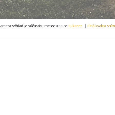
amera Výhľad je súčasťou meteostanice
Pukanec
. |
Plná kvalita sní