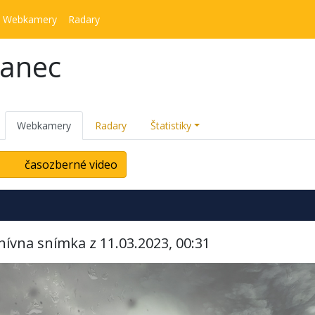
Webkamery
Radary
kanec
Webkamery
Radary
Štatistiky
časozberné video
hívna snímka z 11.03.2023, 00:31