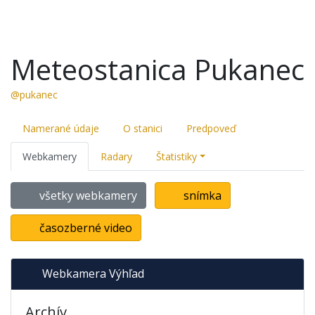
Meteostanica Pukanec
@pukanec
Namerané údaje
O stanici
Predpoveď
Webkamery
Radary
Štatistiky
všetky webkamery
snímka
časozberné video
Webkamera Výhľad
Archív