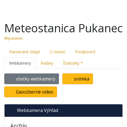
Meteostanica Pukanec
@pukanec
Namerané údaje
O stanici
Predpoveď
Webkamery
Radary
Štatistiky
všetky webkamery
snímka
časozberné video
Webkamera Výhľad
Archív