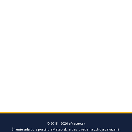
© 2018 - 2026 eMeteo.sk
Šírenie údajov z portálu eMeteo.sk je bez uvedenia zdroja zakázané.