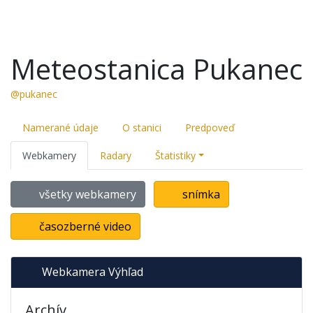
Meteostanica Pukanec
@pukanec
Namerané údaje
O stanici
Predpoveď
Webkamery
Radary
Štatistiky
všetky webkamery
snímka
časozberné video
Webkamera Výhľad
Archív