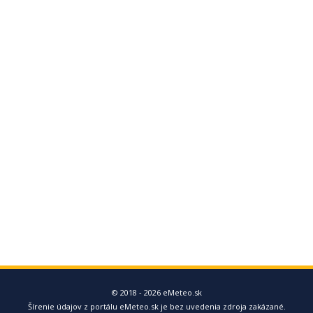
© 2018 - 2026 eMeteo.sk
Šírenie údajov z portálu eMeteo.sk je bez uvedenia zdroja zakázané.