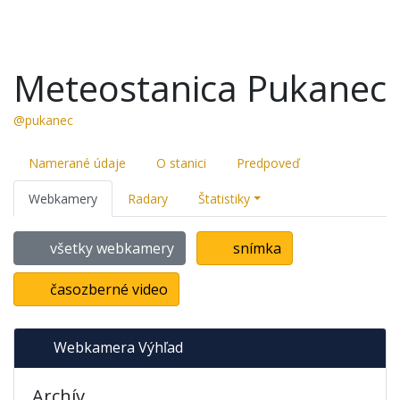
Meteostanica Pukanec
@pukanec
Namerané údaje
O stanici
Predpoveď
Webkamery
Radary
Štatistiky
všetky webkamery
snímka
časozberné video
Webkamera Výhľad
Archív