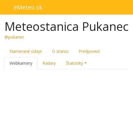
eMeteo.sk
Meteostanica Pukanec
@pukanec
Namerané údaje
O stanici
Predpoveď
Webkamery
Radary
Štatistiky