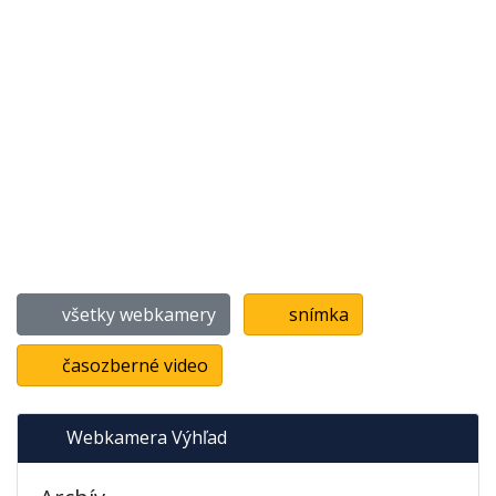
všetky webkamery
snímka
časozberné video
Webkamera Výhľad