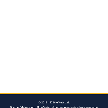
© 2018 - 2026 eMeteo.sk
Šírenie údajov z portálu eMeteo.sk je bez uvedenia zdroja zakázané.