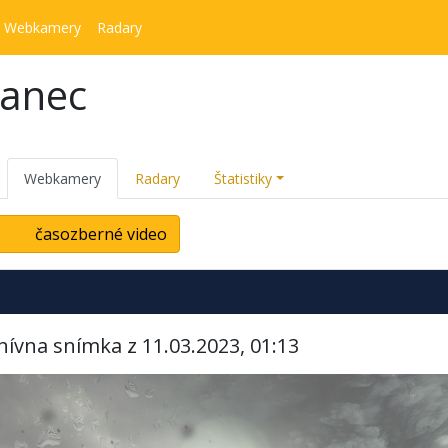
Webkamery
Radary
kanec
Webkamery
Radary
Štatistiky
časozberné video
hívna snímka z 11.03.2023, 01:13