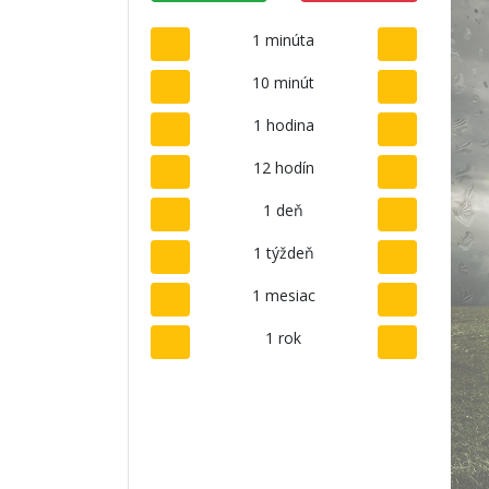
1 minúta
10 minút
1 hodina
12 hodín
1 deň
1 týždeň
1 mesiac
1 rok