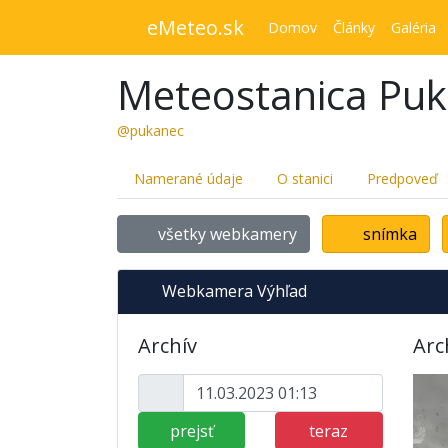
eMeteo.sk
Domov
Články
Galéria
Meteostanica Pu
@pukanec
Namerané údaje
O stanici
Predpoveď
všetky webkamery
snímka
Webkamera Výhľad
Archív
Arc
prejsť
teraz