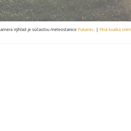
amera Výhľad je súčasťou meteostanice
Pukanec
. |
Plná kvalita sní