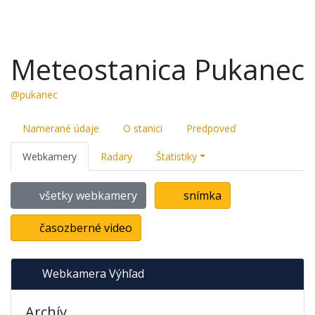
Meteostanica Pukanec
@pukanec
Namerané údaje
O stanici
Predpoveď
Webkamery
Radary
Štatistiky
všetky webkamery
snímka
časozberné video
Webkamera Výhľad
Archív