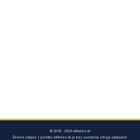
© 2018 - 2026 eMeteo.sk
Šírenie údajov z portálu eMeteo.sk je bez uvedenia zdroja zakázané.