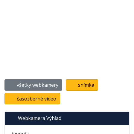
všetky webkamery
snímka
časozberné video
Webkamera Výhľad