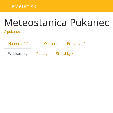
eMeteo.sk
Meteostanica Pukanec
@pukanec
Namerané údaje
O stanici
Predpoveď
Webkamery
Radary
Štatistiky