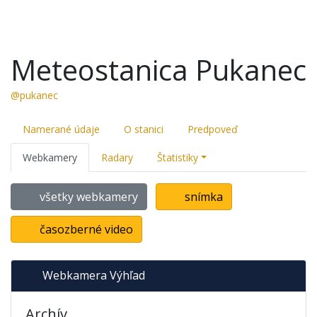
Meteostanica Pukanec
@pukanec
Namerané údaje
O stanici
Predpoveď
Webkamery
Radary
Štatistiky
všetky webkamery
snímka
časozberné video
Webkamera Výhľad
Archív