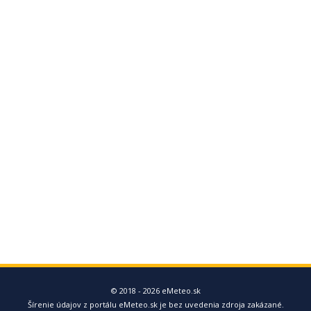
© 2018 - 2026 eMeteo.sk
Šírenie údajov z portálu eMeteo.sk je bez uvedenia zdroja zakázané.