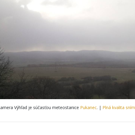
amera Výhľad je súčasťou meteostanice
Pukanec
. |
Plná kvalita sní