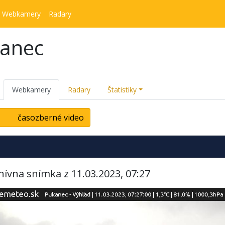
Webkamery
Radary
kanec
Webkamery
Radary
Štatistiky
časozberné video
hívna snímka z 11.03.2023, 07:27