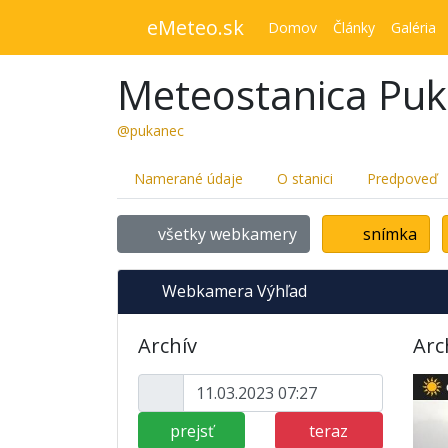
eMeteo.sk
Domov
Články
Galéria
Meteostanica Pu
@pukanec
Namerané údaje
O stanici
Predpoveď
všetky webkamery
snímka
Webkamera Výhľad
Archív
Arc
prejsť
teraz