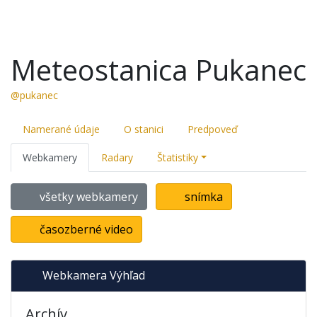
Meteostanica Pukanec
@pukanec
Namerané údaje
O stanici
Predpoveď
Webkamery
Radary
Štatistiky
všetky webkamery
snímka
časozberné video
Webkamera Výhľad
Archív