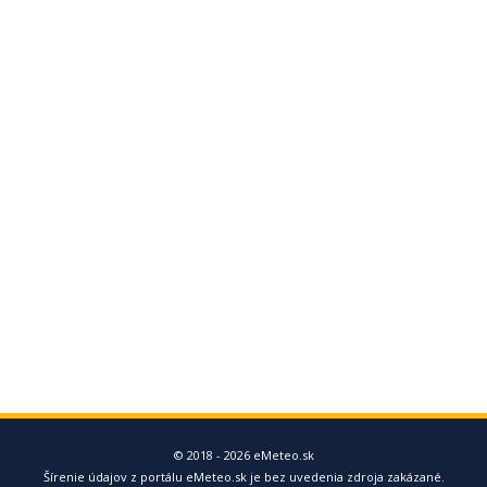
© 2018 - 2026 eMeteo.sk
Šírenie údajov z portálu eMeteo.sk je bez uvedenia zdroja zakázané.