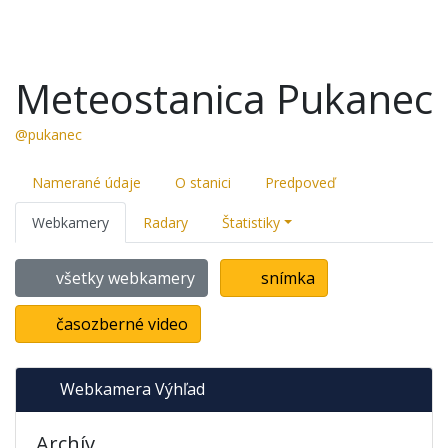
Meteostanica Pukanec
@pukanec
Namerané údaje
O stanici
Predpoveď
Webkamery
Radary
Štatistiky
všetky webkamery
snímka
časozberné video
Webkamera Výhľad
Archív