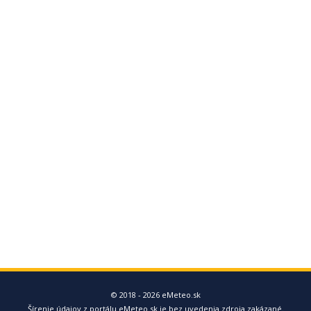
© 2018 - 2026 eMeteo.sk
Šírenie údajov z portálu eMeteo.sk je bez uvedenia zdroja zakázané.