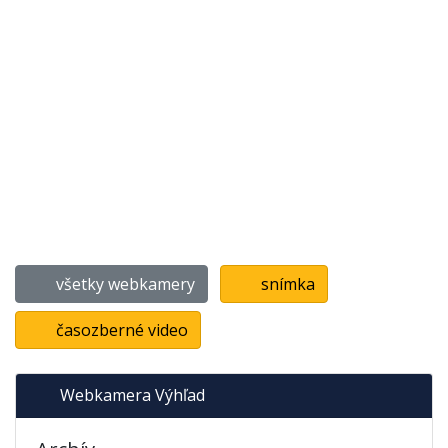
všetky webkamery
snímka
časozberné video
Webkamera Výhľad