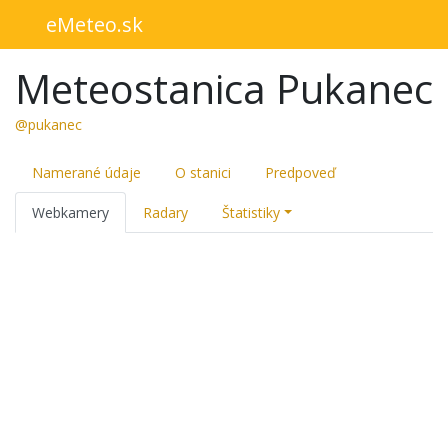
eMeteo.sk
Meteostanica Pukanec
@pukanec
Namerané údaje
O stanici
Predpoveď
Webkamery
Radary
Štatistiky