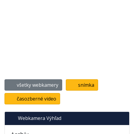
všetky webkamery
snímka
časozberné video
Webkamera Výhľad