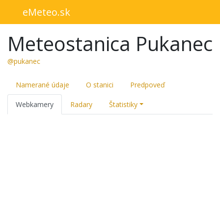
eMeteo.sk
Meteostanica Pukanec
@pukanec
Namerané údaje
O stanici
Predpoveď
Webkamery
Radary
Štatistiky