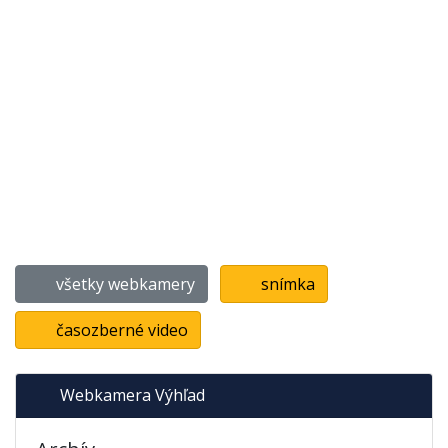
všetky webkamery
snímka
časozberné video
Webkamera Výhľad