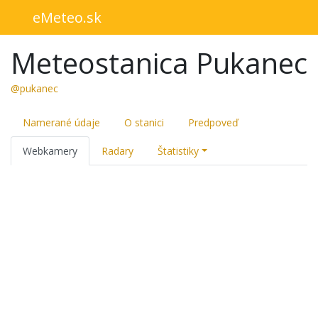
eMeteo.sk
Meteostanica Pukanec
@pukanec
Namerané údaje
O stanici
Predpoveď
Webkamery
Radary
Štatistiky