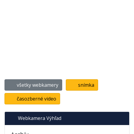
všetky webkamery
snímka
časozberné video
Webkamera Výhľad