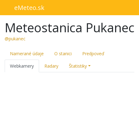
eMeteo.sk
Meteostanica Pukanec
@pukanec
Namerané údaje
O stanici
Predpoveď
Webkamery
Radary
Štatistiky