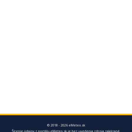
© 2018 - 2026 eMeteo.sk
Šírenie údajov z portálu eMeteo.sk je bez uvedenia zdroja zakázané.