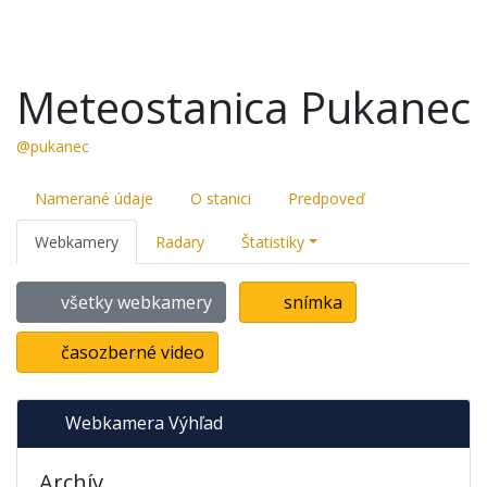
Meteostanica Pukanec
@pukanec
Namerané údaje
O stanici
Predpoveď
Webkamery
Radary
Štatistiky
všetky webkamery
snímka
časozberné video
Webkamera Výhľad
Archív