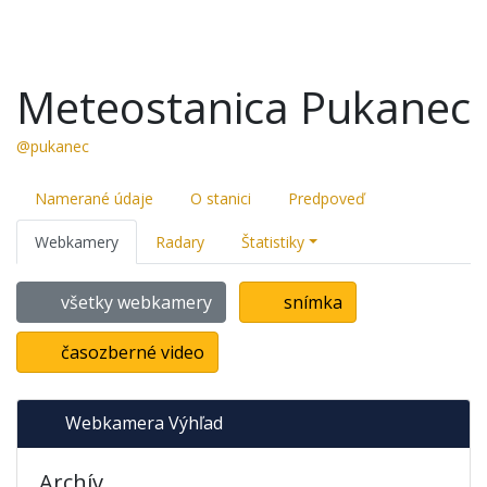
Meteostanica Pukanec
@pukanec
Namerané údaje
O stanici
Predpoveď
Webkamery
Radary
Štatistiky
všetky webkamery
snímka
časozberné video
Webkamera Výhľad
Archív