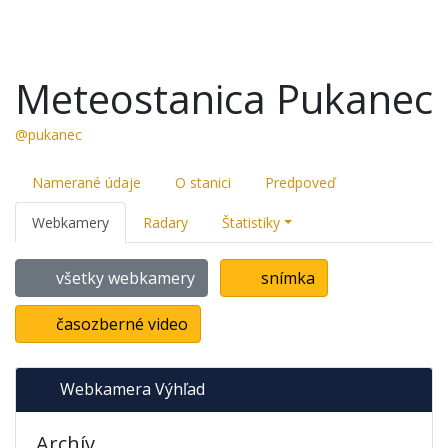
Meteostanica Pukanec
@pukanec
Namerané údaje
O stanici
Predpoveď
Webkamery
Radary
Štatistiky
všetky webkamery
snímka
časozberné video
Webkamera Výhľad
Archív