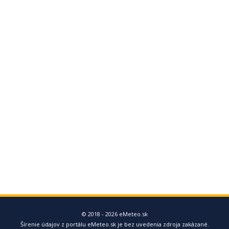
© 2018 - 2026 eMeteo.sk
Šírenie údajov z portálu eMeteo.sk je bez uvedenia zdroja zakázané.