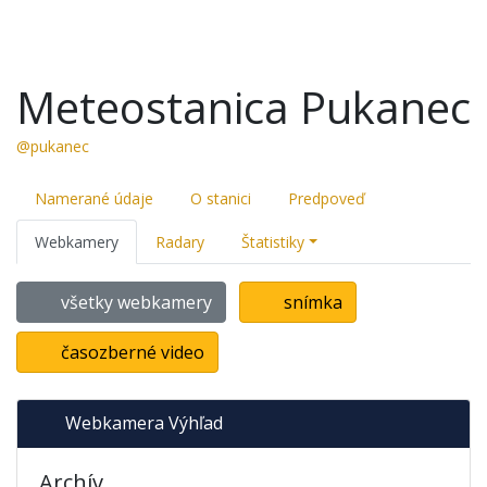
Meteostanica Pukanec
@pukanec
Namerané údaje
O stanici
Predpoveď
Webkamery
Radary
Štatistiky
všetky webkamery
snímka
časozberné video
Webkamera Výhľad
Archív