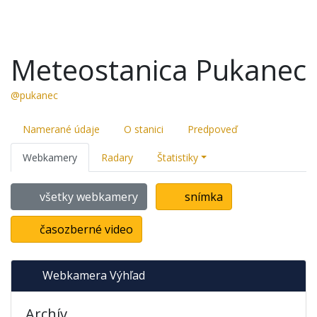
Meteostanica Pukanec
@pukanec
Namerané údaje
O stanici
Predpoveď
Webkamery
Radary
Štatistiky
všetky webkamery
snímka
časozberné video
Webkamera Výhľad
Archív