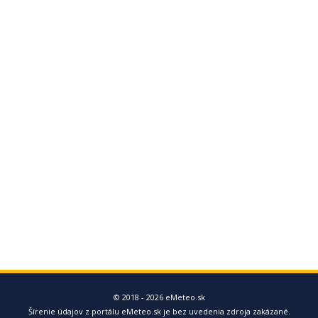
© 2018 - 2026 eMeteo.sk
Šírenie údajov z portálu eMeteo.sk je bez uvedenia zdroja zakázané.