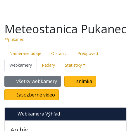
Meteostanica Pukanec
@pukanec
Namerané údaje
O stanici
Predpoveď
Webkamery
Radary
Štatistiky
všetky webkamery
snímka
časozberné video
Webkamera Výhľad
Archív