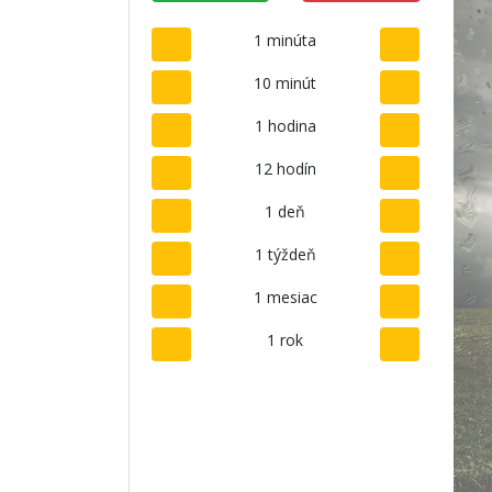
1 minúta
10 minút
1 hodina
12 hodín
1 deň
1 týždeň
1 mesiac
1 rok