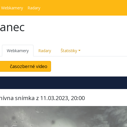
Webkamery
Radary
kanec
Webkamery
Radary
Štatistiky
časozberné video
hívna snímka z 11.03.2023, 20:00