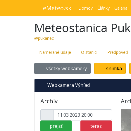
eMeteo.sk
Domov
Články
Galéria
Meteostanica Pu
@pukanec
Namerané údaje
O stanici
Predpoveď
všetky webkamery
snímka
Webkamera Výhľad
Archív
Arc
prejsť
teraz