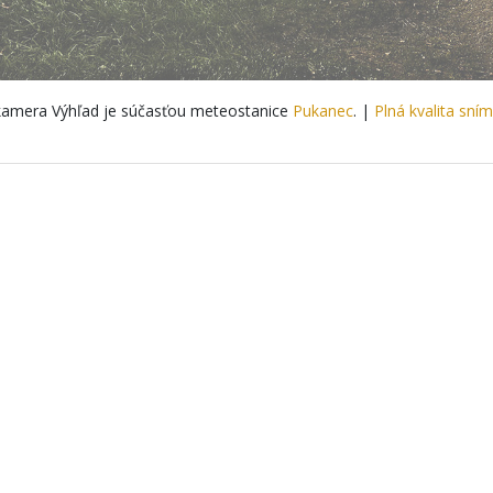
amera Výhľad je súčasťou meteostanice
Pukanec
. |
Plná kvalita sní