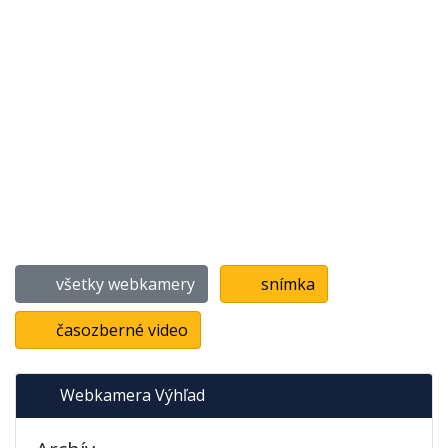
všetky webkamery
snímka
časozberné video
Webkamera Výhľad