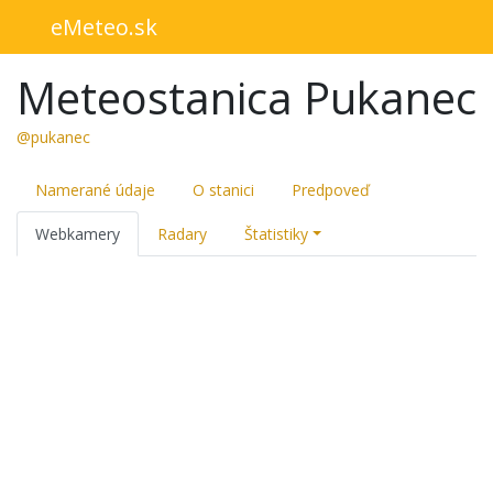
eMeteo.sk
Meteostanica Pukanec
@pukanec
Namerané údaje
O stanici
Predpoveď
Webkamery
Radary
Štatistiky