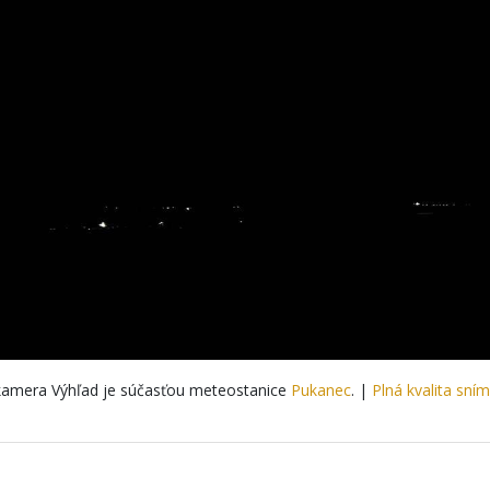
amera Výhľad je súčasťou meteostanice
Pukanec
. |
Plná kvalita sní