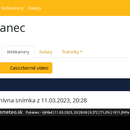
Webkamery
Radary
kanec
Webkamery
Radary
Štatistiky
časozberné video
hívna snímka z 11.03.2023, 20:28