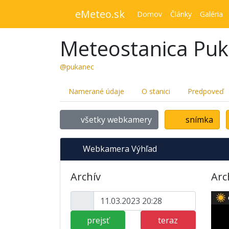
eMeteo.sk
Domov
Články
Galéria
Meteostanica Pu
@pukanec
Namerané údaje
O stanici
Predpoveď
všetky webkamery
snímka
Webkamera Výhľad
Archív
Arc
prejsť
teraz