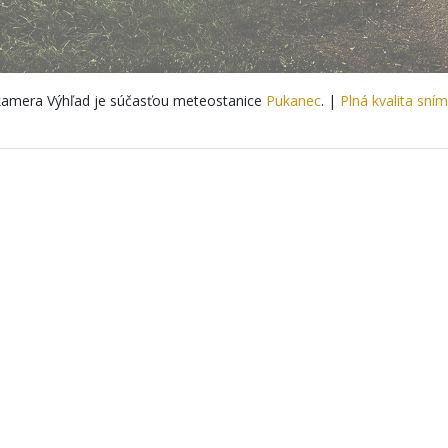
amera Výhľad je súčasťou meteostanice
Pukanec
. |
Plná kvalita sní