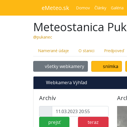
eMeteo.sk
Domov
Články
Galéria
Meteostanica Pu
@pukanec
Namerané údaje
O stanici
Predpoveď
všetky webkamery
snímka
Webkamera Výhľad
Archív
Arc
prejsť
teraz