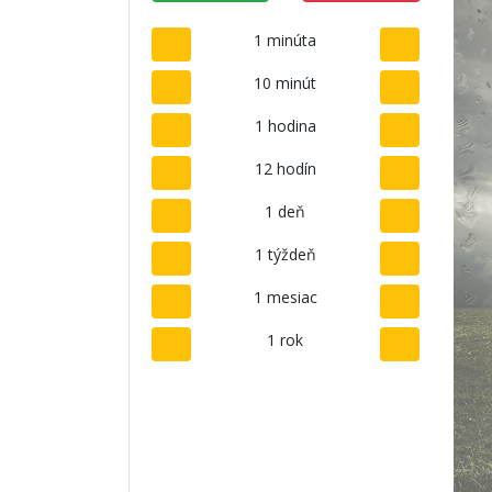
1 minúta
10 minút
1 hodina
12 hodín
1 deň
1 týždeň
1 mesiac
1 rok