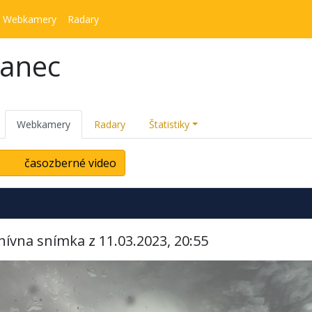
Webkamery
Radary
kanec
Webkamery
Radary
Štatistiky
časozberné video
hívna snímka z 11.03.2023, 20:55