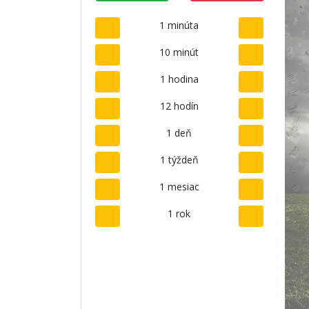
1 minúta
10 minút
1 hodina
12 hodín
1 deň
1 týždeň
1 mesiac
1 rok