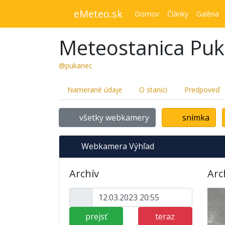
eMeteo.sk
Domov
Články
Galéria
Meteostanica Pu
@pukanec
Namerané údaje
O stanici
Predpoveď
všetky webkamery
snímka
Webkamera Výhľad
Archív
Arc
prejsť
teraz