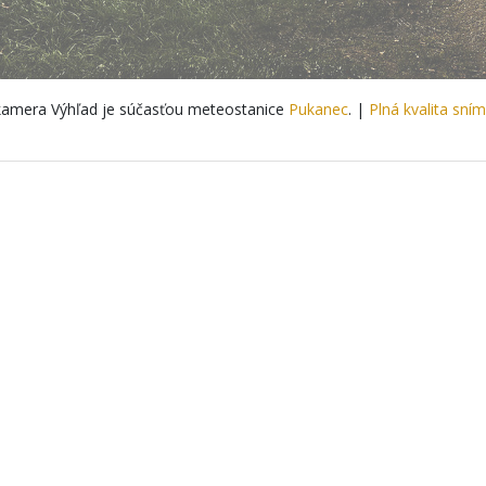
amera Výhľad je súčasťou meteostanice
Pukanec
. |
Plná kvalita sní