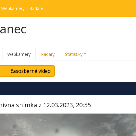
Webkamery
Radary
kanec
Webkamery
Radary
Štatistiky
časozberné video
hívna snímka z 12.03.2023, 20:55