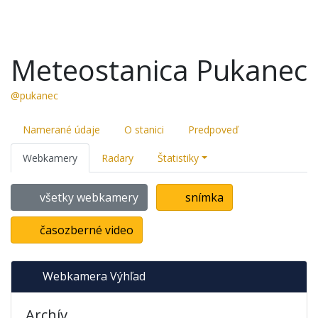
Meteostanica Pukanec
@pukanec
Namerané údaje
O stanici
Predpoveď
Webkamery
Radary
Štatistiky
všetky webkamery
snímka
časozberné video
Webkamera Výhľad
Archív