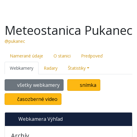
Meteostanica Pukanec
@pukanec
Namerané údaje
O stanici
Predpoveď
Webkamery
Radary
Štatistiky
všetky webkamery
snímka
časozberné video
Webkamera Výhľad
Archív