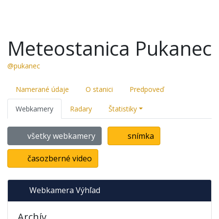
Meteostanica Pukanec
@pukanec
Namerané údaje
O stanici
Predpoveď
Webkamery
Radary
Štatistiky
všetky webkamery
snímka
časozberné video
Webkamera Výhľad
Archív